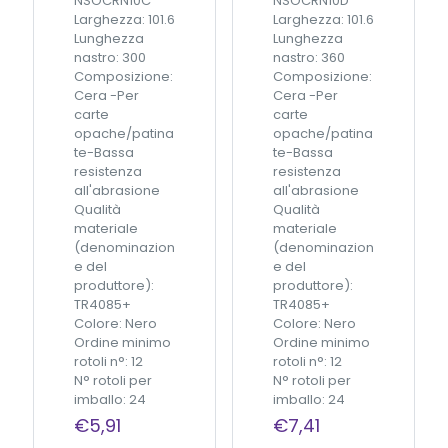
NSOCRN10C
NSOCRN10D
(
0
Larghezza: 101.6
Larghezza: 101.6
C
m
Lunghezza
Lunghezza
A
q
nastro: 300
nastro: 360
B
u
Composizione:
Composizione:
A
a
Cera -Per
Cera -Per
3
n
carte
carte
)
t
opache/patina
opache/patina
q
i
te-Bassa
te-Bassa
u
t
resistenza
resistenza
a
à
all'abrasione
all'abrasione
n
Qualità
Qualità
t
materiale
materiale
i
(denominazion
(denominazion
t
e del
e del
à
produttore):
produttore):
TR4085+
TR4085+
Colore: Nero
Colore: Nero
Ordine minimo
Ordine minimo
rotoli n°: 12
rotoli n°: 12
N° rotoli per
N° rotoli per
imballo: 24
imballo: 24
€
5,91
€
7,41