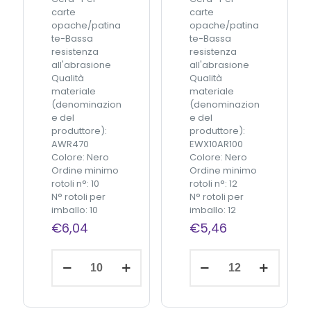
q
q
carte
carte
u
u
opache/patina
opache/patina
a
a
te-Bassa
te-Bassa
n
n
resistenza
resistenza
t
t
all'abrasione
all'abrasione
i
i
Qualità
Qualità
t
t
materiale
materiale
à
à
(denominazion
(denominazion
e del
e del
produttore):
produttore):
AWR470
EWX10AR100
Colore: Nero
Colore: Nero
Ordine minimo
Ordine minimo
rotoli n°: 10
rotoli n°: 12
N° rotoli per
N° rotoli per
imballo: 10
imballo: 12
€
6,04
€
5,46
C
C
Aggiungi
S
S
al
carrello
I
I
N
N
e
e