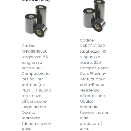
Codice:
Codice:
NARCRN110A2
NNCRI8N055U
Larghezza: 110
Larghezza: 55
Lunghezza
Lunghezza
nastro: 220
nastro: 600
Composizione:
Composizione:
Cera/Resina-
Resina-Per
Per tutti i tipi di
polimeri (es:
carta-Buona
PE,PP,...)-Buona
resistenza
resistenza
all'abrasione
all'abrasione
Qualità
lunga durata
materiale
Qualità
(denominazion
materiale
e del
(denominazion
produttore):
e del
APR6