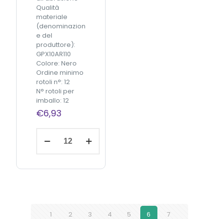
à
à
Qualità
materiale
(denominazion
e del
produttore):
GPX10AR110
Colore: Nero
Ordine minimo
rotoli n°: 12
N° rotoli per
imballo: 12
€
6,93
C
Aggiungi
S
al
carrello
I
N
e
r
o
C
e
1
2
3
4
5
6
7
r