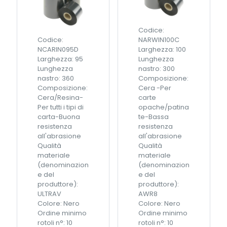
o
2
R
2
e
0
Codice:
s
m
Codice:
NARWIN100C
i
(
NCARIN095D
Larghezza: 100
n
2
Larghezza: 95
Lunghezza
a
a
Lunghezza
nastro: 300
5
n
nastro: 360
Composizione:
5
i
Composizione:
Cera -Per
m
m
Cera/Resina-
carte
m
e
Per tutti i tipi di
opache/patina
x
E
carta-Buona
te-Bassa
6
a
resistenza
resistenza
0
s
all'abrasione
all'abrasione
0
y
Qualità
Qualità
m
c
materiale
materiale
(
o
(denominazion
(denominazion
S
d
e del
e del
m
e
produttore):
produttore):
a
r
ULTRAV
AWR8
r
)
Colore: Nero
Colore: Nero
t
q
Ordine minimo
Ordine minimo
D
u
rotoli n°: 10
rotoli n°: 10
a
a