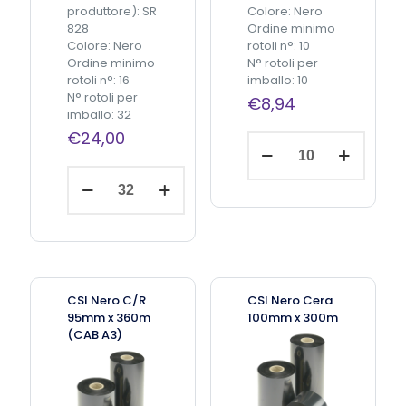
produttore): SR
Colore: Nero
828
Ordine minimo
Colore: Nero
rotoli n°: 10
Ordine minimo
N° rotoli per
rotoli n°: 16
imballo: 10
N° rotoli per
€
8,94
imballo: 32
€
24,00
C
S
C
I
Aggiungi
S
n
al
carrello
I
e
N
r
e
o
a
C
r
/
E
R
CSI Nero C/R
CSI Nero Cera
d
1
95mm x 360m
100mm x 300m
g
1
(CAB A3)
e
0
N
m
e
m
r
x