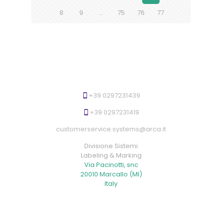
a
8
9
…
75
76
77
1
0
4
m
m
x
4
5
0
+39 0297231439
m
q
+39 0297231419
u
a
customerservice.systems@arca.it
n
Divisione Sistemi
t
Labeling & Marking
i
Via Pacinotti, snc
t
20010 Marcallo (MI)
à
Italy