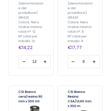
a
(denominazion
(denominazion
c
e del
e del
c
produttore):
produttore):
h
GR420
GR420
e
Colore: Nero
Colore: Nero
p
Ordine minimo
Ordine minimo
e
rotoli n°: 12
rotoli n°: 8
r
N° rotoli per
N° rotoli per
p
imballo: 12
imballo: 8
a
€
14,22
€
17,77
r
t
e
C
C
Aggiungi
)
S
S
al
carrello
q
I
I
u
N
N
a
e
e
n
r
r
t
o
o
i
C
C
CSI Bianco
CSI Bianco
t
e
e
cera/resina 90
Resina
à
r
r
mm x 300 mt
CSA/UL60 mm
a
a
x 300 m
/
/