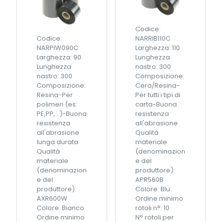
i
C
n
S
a
A
Codice:
9
/
Codice:
NARRIB110C
0
U
NARPIW090C
Larghezza: 110
m
L
Larghezza: 90
Lunghezza
m
6
Lunghezza
nastro: 300
x
0
nastro: 300
Composizione:
3
m
Composizione:
Cera/Resina-
0
m
Resina-Per
Per tutti i tipi di
0
x
polimeri (es:
carta-Buona
m
3
PE,PP,...)-Buona
resistenza
t
0
resistenza
all'abrasione
q
0
all'abrasione
Qualità
u
m
lunga durata
materiale
a
q
Qualità
(denominazion
n
u
materiale
e del
t
a
(denominazion
produttore):
i
n
e del
APR560B
t
t
produttore):
Colore: Blu
à
i
AXR600W
Ordine minimo
t
Colore: Bianco
rotoli n°: 10
à
Ordine minimo
N° rotoli per