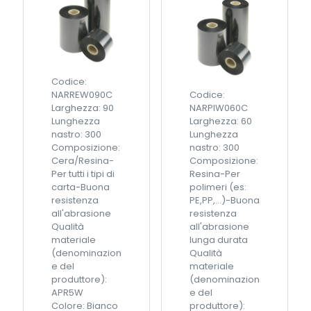
R
R
e
e
s
s
i
i
n
n
a
a
Codice:
1
1
NARREW090C
Codice:
1
6
Larghezza: 90
NARPIW060C
1
5
Lunghezza
Larghezza: 60
m
m
nastro: 300
Lunghezza
m
m
Composizione:
nastro: 300
x
x
Cera/Resina-
Composizione:
3
3
Per tutti i tipi di
Resina-Per
6
0
carta-Buona
polimeri (es:
0
0
resistenza
PE,PP,...)-Buona
m
m
all'abrasione
resistenza
x
t
Qualità
all'abrasione
E
x
materiale
lunga durata
I
E
(denominazion
Qualità
D
I
e del
materiale
O
D
produttore):
(denominazion
S
O
APR5W
e del
q
S
Colore: Bianco
produttore):
u
q