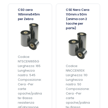
CS0 cera
CSE Nero Cera
165mmx545m
110mm x 50m
per Zebra
(anima con 2
tacche per
parte)
Codice:
NTSCEN1655G
Larghezza: 165
Codice:
Lunghezza
NNCCEN110X
nastro: 545
Larghezza: 110
Composizione:
Lunghezza
Cera -Per
nastro: 50
carte
Composizione:
opache/patina
Cera -Per
te-Bassa
carte
resistenza
opache/patina
all'abrasione
te-Bassa