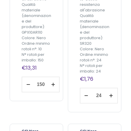
Qualità
resistenza
materiale
all'abrasione
(denominazion
Qualità
e del
materiale
produttore):
(denominazion
GPX10AR110
e del
Colore: Nero
produttore):
Ordine minimo
SR320
rotoli n°: 10
Colore: Nero
N° rotoli per
Ordine minimo
imballo: 150
rotoli n°: 24
N° rotoli per
€
13,31
imballo: 24
€
1,76
C
Aggiungi
S
al
carrello
0
C
c
S
e
E
r
N
a
e
1
r
6
o
5
C