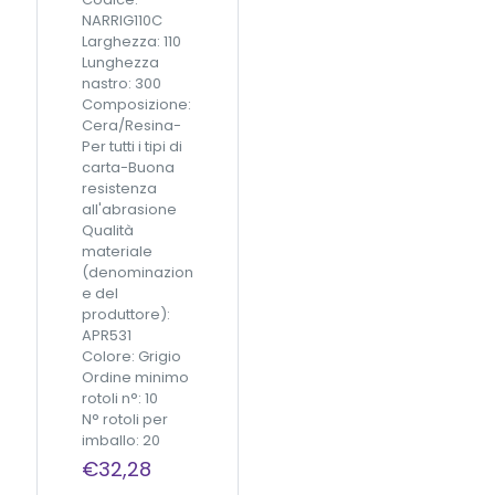
/
m
NARRIG110C
U
m
Larghezza: 110
L
x
Lunghezza
9
3
nastro: 300
0
0
Composizione:
m
0
Cera/Resina-
m
m
Per tutti i tipi di
x
t
carta-Buona
3
q
resistenza
0
u
all'abrasione
0
a
Qualità
m
n
materiale
q
t
(denominazion
u
i
e del
a
t
produttore):
n
à
APR531
t
Colore: Grigio
i
Ordine minimo
t
rotoli n°: 10
à
N° rotoli per
imballo: 20
€
32,28