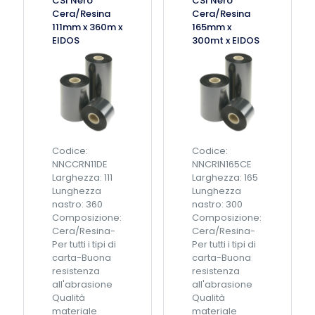
CSI Nero
CSI Nero
m
e
Cera/Resina
Cera/Resina
m
r
111mm x 360m x
165mm x
x
a
EIDOS
300mt x EIDOS
5
1
4
1
5
0
m
m
p
m
e
x
r
5
Z
0
Codice:
Codice:
e
m
NNCCRN11DE
NNCRIN165CE
b
(
Larghezza: 111
Larghezza: 165
r
a
Lunghezza
Lunghezza
a
n
nastro: 360
nastro: 300
q
i
Composizione:
Composizione:
u
m
Cera/Resina-
Cera/Resina-
a
a
Per tutti i tipi di
Per tutti i tipi di
n
c
carta-Buona
carta-Buona
t
o
resistenza
resistenza
i
n
all'abrasione
all'abrasione
t
2
Qualità
Qualità
à
t
materiale
materiale