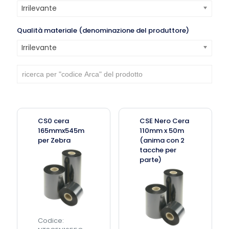
Irrilevante
Qualità materiale (denominazione del produttore)
Irrilevante
CS0 cera
CSE Nero Cera
165mmx545m
110mm x 50m
per Zebra
(anima con 2
tacche per
parte)
Codice: