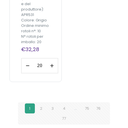
u
i
e del
a
t
produttore):
n
à
APR531
t
Colore: Grigio
i
Ordine minimo
t
rotoli n°: 10
à
N° rotoli per
imballo: 20
€
32,28
C
Aggiungi
S
al
carrello
I
G
r
i
g
i
o
1
2
3
4
…
75
76
c
e
77
r
a