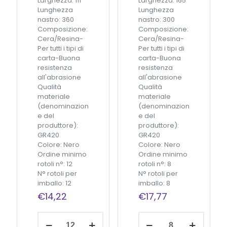
Larghezza: 111
Larghezza: 165
r
a
Lunghezza
Lunghezza
a
n
nastro: 360
nastro: 300
q
i
Composizione:
Composizione:
u
m
Cera/Resina-
Cera/Resina-
a
a
Per tutti i tipi di
Per tutti i tipi di
n
c
carta-Buona
carta-Buona
t
o
resistenza
resistenza
i
n
all'abrasione
all'abrasione
t
2
Qualità
Qualità
à
t
materiale
materiale
a
(denominazion
(denominazion
c
e del
e del
c
produttore):
produttore):
h
GR420
GR420
e
Colore: Nero
Colore: Nero
p
Ordine minimo
Ordine minimo
e
rotoli n°: 12
rotoli n°: 8
r
N° rotoli per
N° rotoli per
p
imballo: 12
imballo: 8
a
€
14,22
€
17,77
r
t
e
C
C
Aggiungi
)
S
S
al