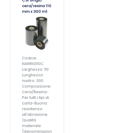
CSI Grigio
o
/
cera/resina 110
R
r
mm x 300 mt
e
e
s
s
i
i
n
n
a
a
C
1
S
1
A
0
Codice:
/
m
NARRIG110C
U
m
Larghezza: 110
L
x
Lunghezza
9
3
nastro: 300
0
0
Composizione:
m
0
Cera/Resina-
m
m
Per tutti i tipi di
x
t
carta-Buona
3
q
resistenza
0
u
all'abrasione
0
a
Qualità
m
n
materiale
q
t
(denominazion