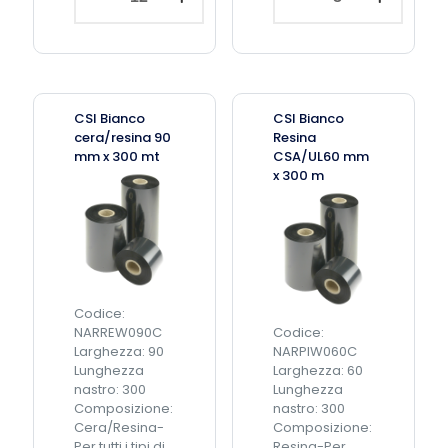
carrello
q
I
I
u
N
N
a
e
e
n
r
r
t
o
o
i
C
C
CSI Bianco
CSI Bianco
t
e
e
cera/resina 90
Resina
à
r
r
mm x 300 mt
CSA/UL60 mm
a
a
x 300 m
/
/
R
R
e
e
s
s
i
i
n
n
a
a
Codice:
1
1
NARREW090C
Codice:
1
6
Larghezza: 90
NARPIW060C
1
5
Lunghezza
Larghezza: 60
m
m
nastro: 300
Lunghezza
m
m
Composizione:
nastro: 300
x
x
Cera/Resina-
Composizione:
3
3
Per tutti i tipi di
Resina-Per