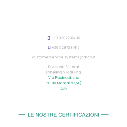
/
r
e
s
i
n
a
+39 0297231439
1
1
+39 0297231419
0
m
customerservice.systems@arca.it
m
Divisione Sistemi
x
Labeling & Marking
3
Via Pacinotti, snc
0
20010 Marcallo (MI)
0
Italy
m
t
q
u
a
n
t
i