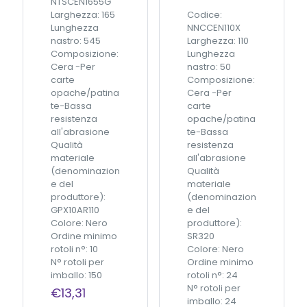
NTSCEN1655G
Larghezza: 165
Codice:
Lunghezza
NNCCEN110X
nastro: 545
Larghezza: 110
Composizione:
Lunghezza
Cera -Per
nastro: 50
carte
Composizione:
opache/patina
Cera -Per
te-Bassa
carte
resistenza
opache/patina
all'abrasione
te-Bassa
Qualità
resistenza
materiale
all'abrasione
(denominazion
Qualità
e del
materiale
produttore):
(denominazion
GPX10AR110
e del
Colore: Nero
produttore):
Ordine minimo
SR320
rotoli n°: 10
Colore: Nero
N° rotoli per
Ordine minimo
imballo: 150
rotoli n°: 24
N° rotoli per
€
13,31
imballo: 24