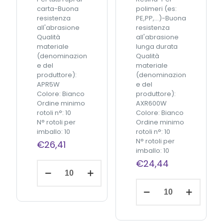
6
0
carta-Buona
polimeri (es:
0
0
resistenza
PE,PP,...)-Buona
m
m
all'abrasione
resistenza
x
t
Qualità
all'abrasione
E
x
materiale
lunga durata
I
E
(denominazion
Qualità
D
I
e del
materiale
O
D
produttore):
(denominazion
S
O
APR5W
e del
q
S
Colore: Bianco
produttore):
u
q
Ordine minimo
AXR600W
a
u
rotoli n°: 10
Colore: Bianco
n
a
N° rotoli per
Ordine minimo
t
n
imballo: 10
rotoli n°: 10
i
t
N° rotoli per
€
26,41
t
i
imballo: 10
à
t
€
24,44
à
C
Aggiungi
S
al
carrello
I
C
B
S
i
I
a
B
n
i