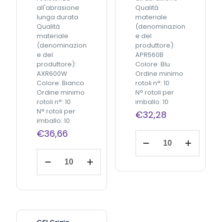
q
0
all'abrasione
Qualità
u
m
lunga durata
materiale
a
q
Qualità
(denominazion
n
u
materiale
e del
t
a
(denominazion
produttore):
i
n
e del
APR560B
t
t
produttore):
Colore: Blu
à
i
AXR600W
Ordine minimo
t
Colore: Bianco
rotoli n°: 10
à
Ordine minimo
N° rotoli per
rotoli n°: 10
imballo: 10
N° rotoli per
€
32,28
imballo: 10
€
36,66
C
S
C
I
Aggiungi
S
B
al
carrello
I
l
B
u
i
c
a
e
n
r
c
a