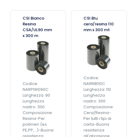
c
a
o
n
c
c
CSI Bianco
CSI Blu
e
o
Resina
cera/resina 110
r
R
CSA/UL90 mm
mm x 300 mt
a
e
x 300 m
/
s
r
i
e
n
s
a
i
C
n
S
a
A
Codice:
9
/
Codice:
NARRIB110C
0
U
NARPIW090C
Larghezza: 110
m
L
Larghezza: 90
Lunghezza
m
6
Lunghezza
nastro: 300
x
0
nastro: 300
Composizione:
3
m
Composizione:
Cera/Resina-
0
m
Resina-Per
Per tutti i tipi di
0
x
polimeri (es:
carta-Buona
m
3
PE,PP,...)-Buona
resistenza
t
0
resistenza
all'abrasione