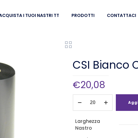
ACQUISTA I TUOI NASTRI TT
PRODOTTI
CONTATTACI
CSI Bianco
€
20,08
CSI
Aggi
Bianco
Cera
Larghezza
90mm
Nastro
x