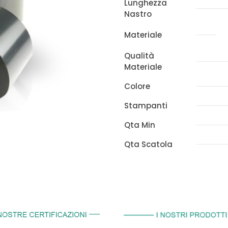
300mt
Lunghezza
Nastro
quantità
Materiale
Qualità
Materiale
Colore
Stampanti
Qta Min
Qta Scatola