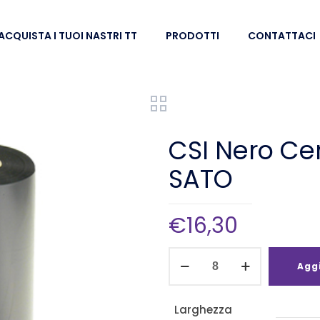
ACQUISTA I TUOI NASTRI TT
PRODOTTI
CONTATTACI
CSI Nero Ce
SATO
€
16,30
CSI
Aggi
Nero
Cera
Larghezza
152mm