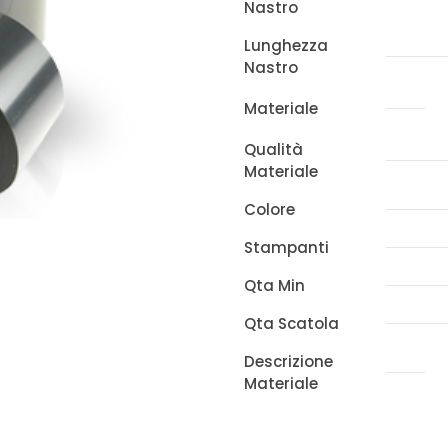
Nastro
x
410m
Lunghezza
Nastro
x
SATO
Materiale
quantità
Qualità
Materiale
Colore
Stampanti
Qta Min
Qta Scatola
Descrizione
Materiale