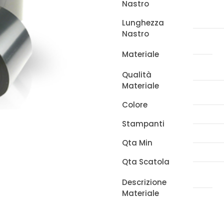
Nastro
x
450m
Lunghezza
Nastro
x
DATAMAX
Materiale
quantità
Qualità
Materiale
Colore
Stampanti
Qta Min
Qta Scatola
Descrizione
Materiale