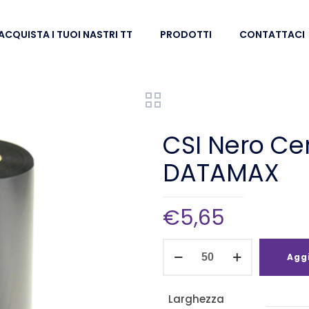
ACQUISTA I TUOI NASTRI TT
PRODOTTI
CONTATTACI
CSI Nero C
DATAMAX
€
5,65
CSI
Aggi
Nero
Cera
Larghezza
65mm