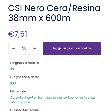
CSI Nero Cera/Resina
38mm x 600m
€
7,51
CSI
Nero
Aggiungi al carrello
Cera/Resina
38mm
x
Larghezza Nastro
600m
38
quantità
Lunghezza Nastro
600
Materiale
Cera/Resina-Per tutti i tipi di carta-Buona resistenza
all'abrasione
Qualità Materiale