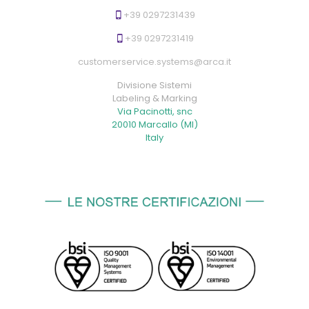
+39 0297231439
+39 0297231419
customerservice.systems@arca.it
Divisione Sistemi
Labeling & Marking
Via Pacinotti, snc
20010 Marcallo (MI)
Italy