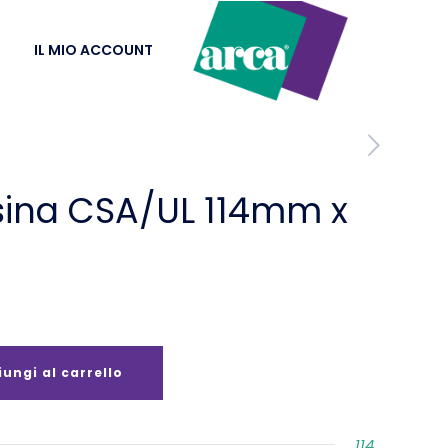
IL MIO ACCOUNT
sina CSA/UL 114mm x
ungi al carrello
114