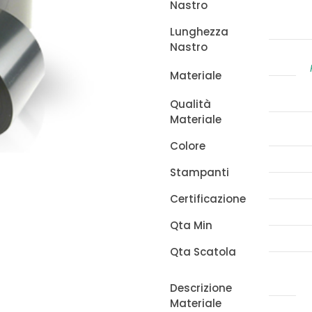
Nastro
114mm
x
Lunghezza
Nastro
360m
quantità
Materiale
Qualità
Materiale
Colore
Stampanti
Certificazione
Qta Min
Qta Scatola
Descrizione
Materiale