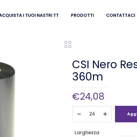
ACQUISTA I TUOI NASTRI TT
PRODOTTI
CONTATTACI
CSI Nero Re
360m
€
24,08
CSI
Aggi
Nero
Resina
Larghezza
CSA/UL