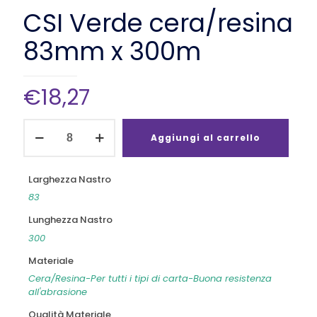
CSI Verde cera/resina
83mm x 300m
€
18,27
CSI
Verde
Aggiungi al carrello
cera/resina
83mm
x
Larghezza Nastro
300m
83
quantità
Lunghezza Nastro
300
Materiale
Cera/Resina-Per tutti i tipi di carta-Buona resistenza
all'abrasione
Qualità Materiale