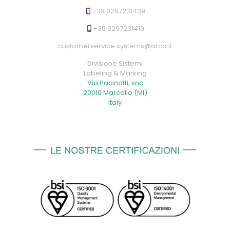
+39 0297231439
+39 0297231419
customerservice.systems@arca.it
Divisione Sistemi
Labeling & Marking
Via Pacinotti, snc
20010 Marcallo (MI)
Italy