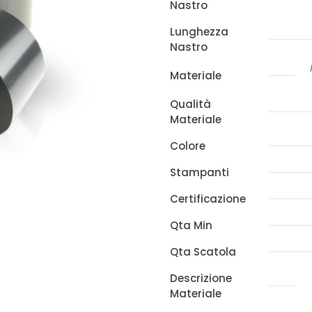
Nastro
x
300m
Lunghezza
Nastro
quantità
Materiale
Qualità
Materiale
Colore
Stampanti
Certificazione
Qta Min
Qta Scatola
Descrizione
Materiale