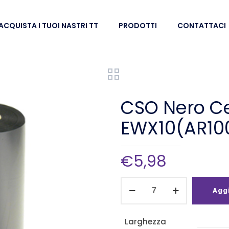
ACQUISTA I TUOI NASTRI TT
PRODOTTI
CONTATTACI
CSO Nero C
EWX10(AR10
€
5,98
CSO
Aggi
Nero
Cera
Larghezza
114mm