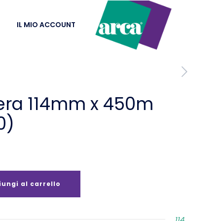
IL MIO ACCOUNT
era 114mm x 450m
0)
ungi al carrello
114