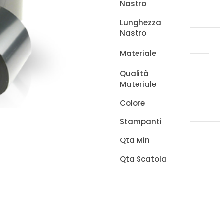
Nastro
x
450m
Lunghezza
Nastro
EWX10(AR100)
quantità
Materiale
Qualità
Materiale
Colore
Stampanti
Qta Min
Qta Scatola