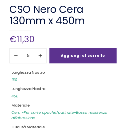
CSO Nero Cera
130mm x 450m
€
11,30
CSO
Nero
Aggiungi al carrello
Cera
130mm
x
Larghezza Nastro
450m
130
quantità
Lunghezza Nastro
450
Materiale
Cera -Per carte opache/patinate-Bassa resistenza
all'abrasione
Qualità Materiale