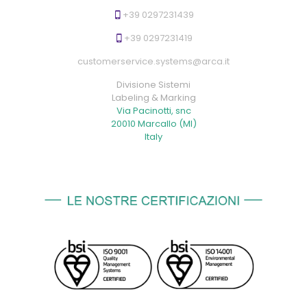
+39 0297231439
+39 0297231419
customerservice.systems@arca.it
Divisione Sistemi
Labeling & Marking
Via Pacinotti, snc
20010 Marcallo (MI)
Italy