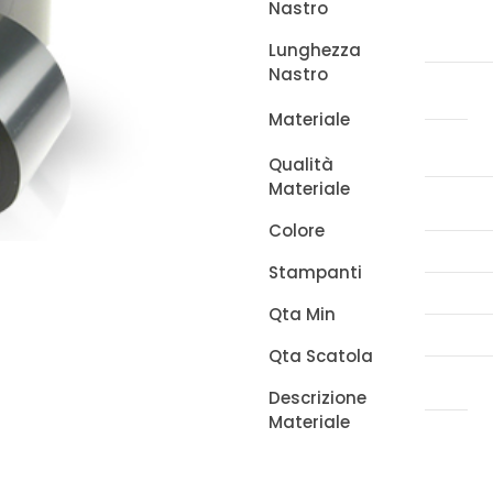
Nastro
x
300m
Lunghezza
Nastro
x
ZEBRA
Materiale
quantità
Qualità
Materiale
Colore
Stampanti
Qta Min
Qta Scatola
Descrizione
Materiale