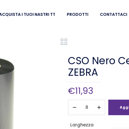
ACQUISTA I TUOI NASTRI TT
PRODOTTI
CONTATTACI
CSO Nero C
ZEBRA
€
11,93
CSO
Aggi
Nero
Cera
Larghezza
152mm