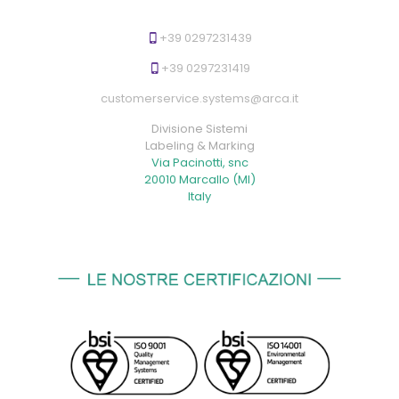
+39 0297231439
+39 0297231419
customerservice.systems@arca.it
Divisione Sistemi
Labeling & Marking
Via Pacinotti, snc
20010 Marcallo (MI)
Italy