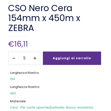
CSO Nero Cera
154mm x 450m x
ZEBRA
€
16,11
CSO
Nero
Aggiungi al carrello
Cera
154mm
x
Larghezza Nastro
450m
154
x
ZEBRA
Lunghezza Nastro
quantità
450
Materiale
Cera -Per carte opache/patinate-Bassa resistenza