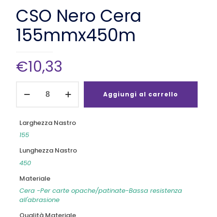
CSO Nero Cera
155mmx450m
€
10,33
CSO
Nero
Aggiungi al carrello
Cera
155mmx450m
quantità
Larghezza Nastro
155
Lunghezza Nastro
450
Materiale
Cera -Per carte opache/patinate-Bassa resistenza
all'abrasione
Qualità Materiale