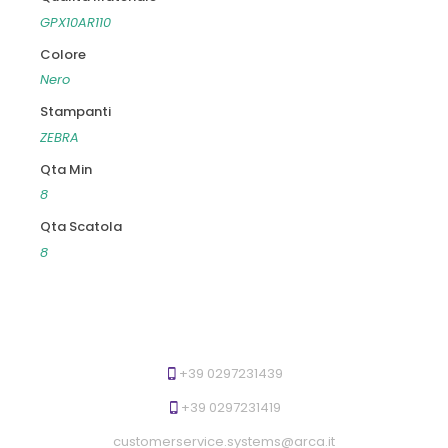
GPX10AR110
Colore
Nero
Stampanti
ZEBRA
Qta Min
8
Qta Scatola
8
+39 0297231439
+39 0297231419
customerservice.systems@arca.it