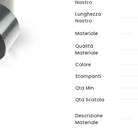
Nastro
x
300m
Lunghezza
Nastro
x
ZEBRA
Materiale
quantità
Qualità
Materiale
Colore
Stampanti
Qta Min
Qta Scatola
Descrizione
Materiale