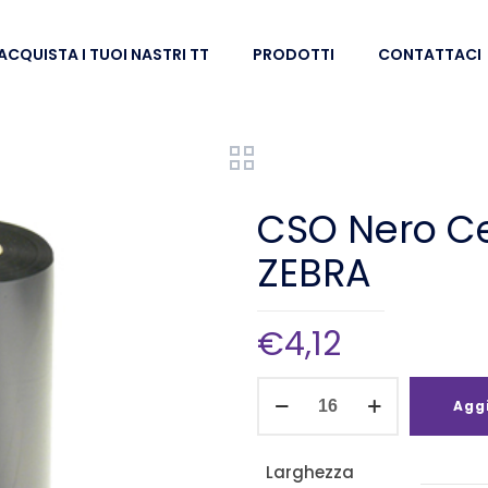
ACQUISTA I TUOI NASTRI TT
PRODOTTI
CONTATTACI
CSO Nero C
ZEBRA
€
4,12
CSO
Aggi
Nero
Cera
Larghezza
60mm