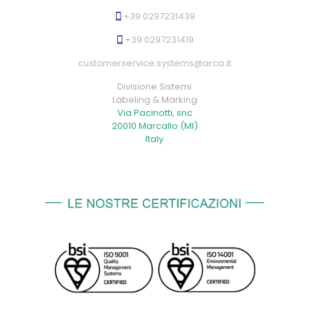
+39 0297231439
+39 0297231419
customerservice.systems@arca.it
Divisione Sistemi
Labeling & Marking
Via Pacinotti, snc
20010 Marcallo (MI)
Italy