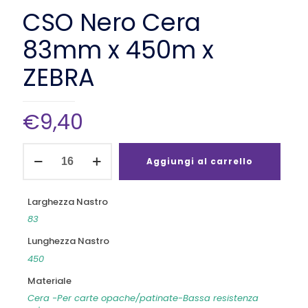
CSO Nero Cera
83mm x 450m x
ZEBRA
€
9,40
CSO
Nero
Aggiungi al carrello
Cera
83mm
x
Larghezza Nastro
450m
83
x
ZEBRA
Lunghezza Nastro
quantità
450
Materiale
Cera -Per carte opache/patinate-Bassa resistenza