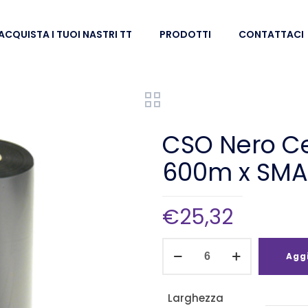
ACQUISTA I TUOI NASTRI TT
PRODOTTI
CONTATTACI
CSO Nero C
600m x SMA
€
25,32
CSO
Aggi
Nero
Cera/Resina
Larghezza
132mm