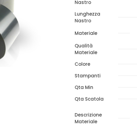
Nastro
x
600m
Lunghezza
Nastro
x
SMARTDATE
Materiale
quantità
Qualità
Materiale
Colore
Stampanti
Qta Min
Qta Scatola
Descrizione
Materiale