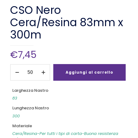
CSO Nero
Cera/Resina 83mm x
300m
€
7,45
CSO
Nero
Aggiungi al carrello
Cera/Resina
83mm
x
Larghezza Nastro
300m
83
quantità
Lunghezza Nastro
300
Materiale
Cera/Resina-Per tutti i tipi di carta-Buona resistenza