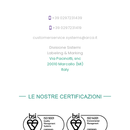
+39 0297231439
+39 0297231419
customerservice.systems@arca.it
Divisione Sistemi
Labeling & Marking
Via Pacinotti, snc
20010 Marcallo (MI)
Italy