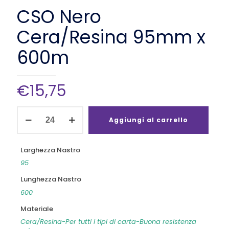
CSO Nero
Cera/Resina 95mm x
600m
€
15,75
CSO
Nero
Aggiungi al carrello
Cera/Resina
95mm
x
Larghezza Nastro
600m
95
quantità
Lunghezza Nastro
600
Materiale
Cera/Resina-Per tutti i tipi di carta-Buona resistenza