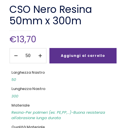
CSO Nero Resina
50mm x 300m
€
13,70
CSO
Nero
Aggiungi al carrello
Resina
50mm
x
Larghezza Nastro
300m
50
quantità
Lunghezza Nastro
300
Materiale
Resina-Per polimeri (es: PE,PP,…)-Buona resistenza
all'abrasione lunga durata
Qualità Materiale