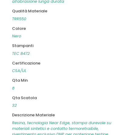
all'abrasione lunga durata
Qualità Materiale
TRR550
Colore
Nero
Stampanti
TEC B472
Certificazione
CSA/UL
Qta Min
8
Qta Scatola
32
Descrizione Materiale
Resina, tecnologia Near Edge, stampa durevole su
materiali sintetici e contatto termoretraibile,
rivestimento esclusivo DNP per protezione testine,