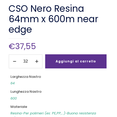
CSO Nero Resina
64mm x 600m near
edge
€
37,55
CSO
Nero
Aggiungi al carrello
Resina
64mm
x
Larghezza Nastro
600m
64
near
edge
Lunghezza Nastro
quantità
600
Materiale
Resina-Per polimeri (es: PE,PP,…)-Buona resistenza