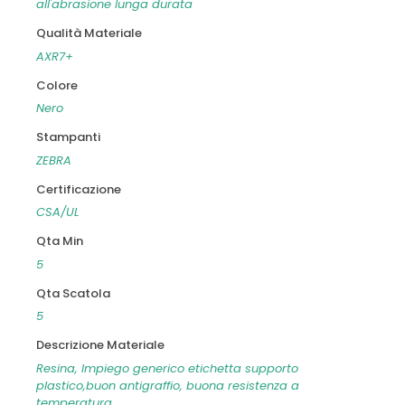
all'abrasione lunga durata
Qualità Materiale
AXR7+
Colore
Nero
Stampanti
ZEBRA
Certificazione
CSA/UL
Qta Min
5
Qta Scatola
5
Descrizione Materiale
Resina, Impiego generico etichetta supporto
plastico,buon antigraffio, buona resistenza a
temperatura