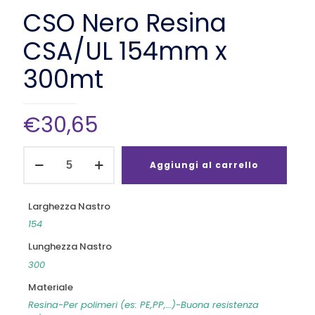
CSO Nero Resina
CSA/UL 154mm x
300mt
€
30,65
CSO
Nero
Aggiungi al carrello
Resina
CSA/UL
154mm
Larghezza Nastro
x
154
300mt
quantità
Lunghezza Nastro
300
Materiale
Resina-Per polimeri (es: PE,PP,…)-Buona resistenza