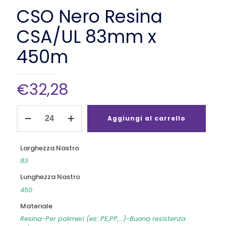
CSO Nero Resina
CSA/UL 83mm x
450m
€
32,28
CSO
Nero
Aggiungi al carrello
Resina
CSA/UL
83mm
Larghezza Nastro
x
83
450m
quantità
Lunghezza Nastro
450
Materiale
Resina-Per polimeri (es: PE,PP,…)-Buona resistenza