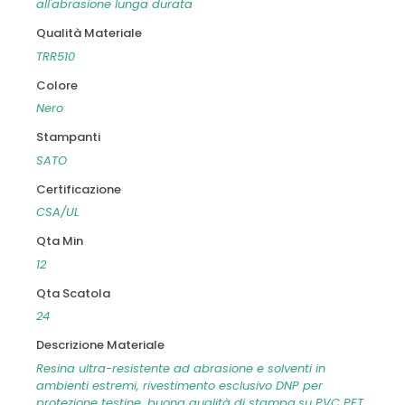
all'abrasione lunga durata
Qualità Materiale
TRR510
Colore
Nero
Stampanti
SATO
Certificazione
CSA/UL
Qta Min
12
Qta Scatola
24
Descrizione Materiale
Resina ultra-resistente ad abrasione e solventi in
ambienti estremi, rivestimento esclusivo DNP per
protezione testine, buona qualità di stampa,su PVC PET