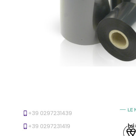
+39 0297231439
+39 0297231419