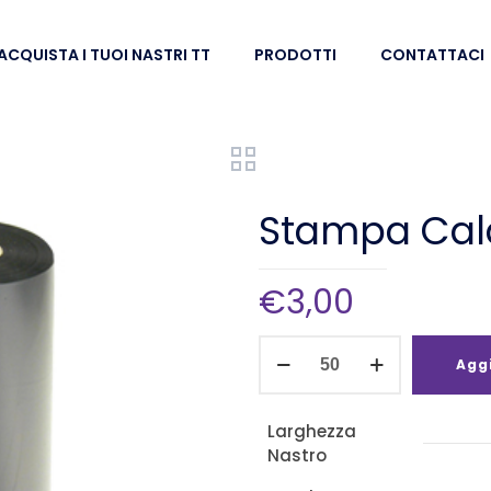
ACQUISTA I TUOI NASTRI TT
PRODOTTI
CONTATTACI
Stampa Ca
€
3,00
Stampa
Aggi
Caldo
Nero
Larghezza
35mmx122m
Nastro
quantità