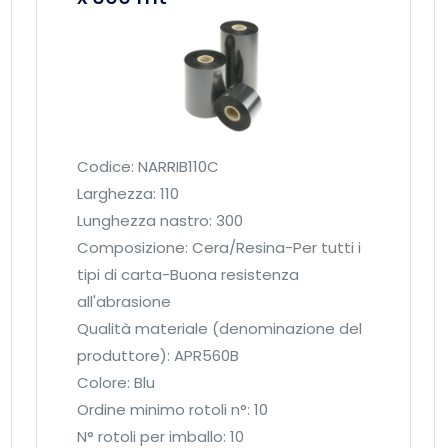
a
n
c
c
c
o
h
c
e
e
p
r
e
a
Codice: NARRIB110C
r
/
Larghezza: 110
p
r
Lunghezza nastro: 300
a
e
Composizione: Cera/Resina-Per tutti i
r
s
tipi di carta-Buona resistenza
t
i
all'abrasione
e
n
Qualità materiale (denominazione del
)
a
produttore): APR560B
q
9
Colore: Blu
u
0
Ordine minimo rotoli n°: 10
a
m
N° rotoli per imballo: 10