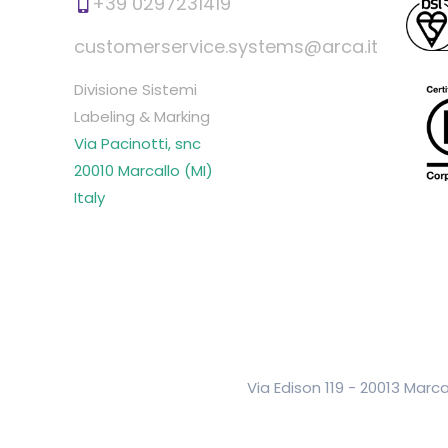
+39 0297231419
i
C
customerservice.systems@arca.it
t
S
à
A
Divisione Sistemi
/
Labeling & Marking
U
Via Pacinotti, snc
L
20010 Marcallo (MI)
9
Italy
0
m
m
x
3
0
0
Via Edison 119 - 20013 Marca
m
q