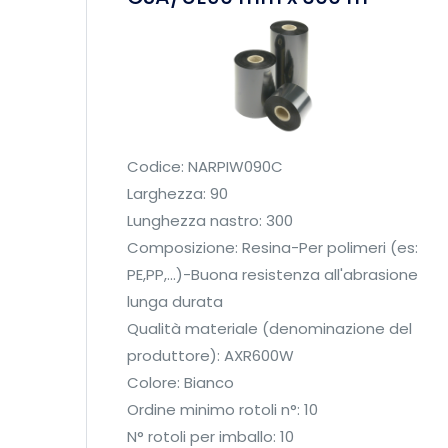
à
o
C
e
r
a
/
R
Codice: NARPIW090C
e
Larghezza: 90
s
Lunghezza nastro: 300
i
Composizione: Resina-Per polimeri (es:
n
PE,PP,...)-Buona resistenza all'abrasione
a
lunga durata
1
Qualità materiale (denominazione del
6
produttore): AXR600W
5
Colore: Bianco
m
Ordine minimo rotoli n°: 10
m
N° rotoli per imballo: 10