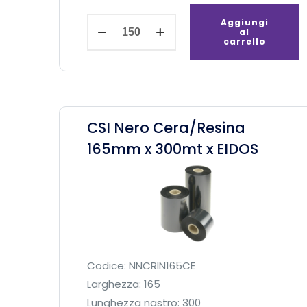
C
Aggiungi
al
S
carrello
0
c
e
r
CSI Nero Cera/Resina
a
165mm x 300mt x EIDOS
1
6
5
m
m
x
5
Codice: NNCRIN165CE
4
Larghezza: 165
5
Lunghezza nastro: 300