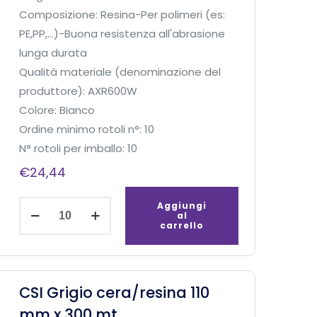
n
Composizione: Resina-Per polimeri (es:
a
PE,PP,...)-Buona resistenza all'abrasione
1
lunga durata
1
Qualità materiale (denominazione del
1
produttore): AXR600W
m
Colore: Bianco
m
Ordine minimo rotoli n°: 10
x
N° rotoli per imballo: 10
3
€
24,44
6
0
C
Aggiungi
al
m
S
carrello
x
I
E
B
I
i
CSI Grigio cera/resina 110
D
a
mm x 300 mt