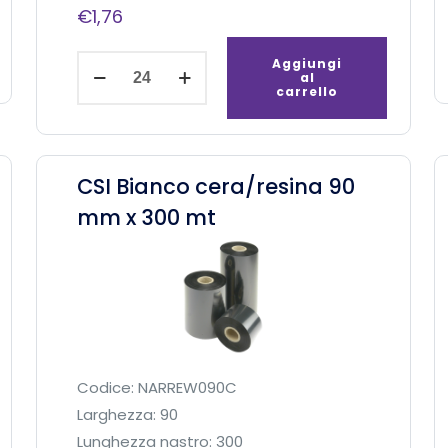
€
1,76
C
Aggiungi
al
S
carrello
E
N
e
CSI Bianco cera/resina 90
r
mm x 300 mt
o
C
e
r
a
1
1
Codice: NARREW090C
0
Larghezza: 90
m
Lunghezza nastro: 300