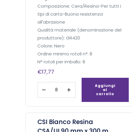
m
Composizione: Cera/Resina-Per tutti i
p
tipi di carta-Buona resistenza
e
all'abrasione
r
Qualità materiale (denominazione del
Z
produttore): GR420
e
Colore: Nero
b
Ordine minimo rotoli n°: 8
r
N° rotoli per imballo: 8
a
€
17,77
q
u
C
Aggiungi
al
a
S
carrello
n
I
t
N
i
e
CSI Bianco Resina
t
r
CSA/UL90 mm x 300 m