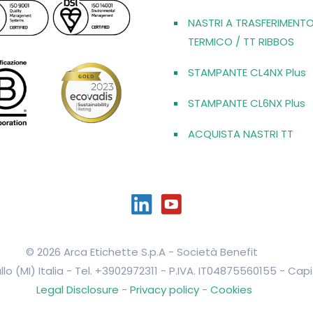
n
NASTRI A TRASFERIMENT
a
TERMICO / TT RIBBOS
1
STAMPANTE CL4NX Plus
1
0
STAMPANTE CL6NX Plus
m
m
ACQUISTA NASTRI TT
x
3
0
0
m
t
© 2026 Arca Etichette S.p.A - Società Benefit
q
llo (MI) Italia - Tel. +3902972311 - P.IVA. IT04875560155 - Ca
u
Legal Disclosure
-
Privacy policy
-
Cookies
a