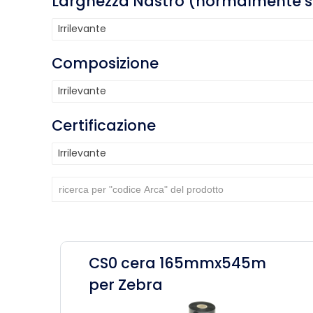
Larghezza Nastro (normalmente sup
Irrilevante
Composizione
Irrilevante
Certificazione
Irrilevante
CS0 cera 165mmx545m
per Zebra