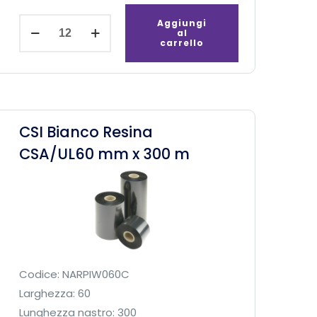
C
Aggiungi
al
S
carrello
I
N
e
r
CSI Bianco Resina
o
CSA/UL60 mm x 300 m
C
e
r
a
/
R
e
Codice: NARPIW060C
s
Larghezza: 60
i
Lunghezza nastro: 300