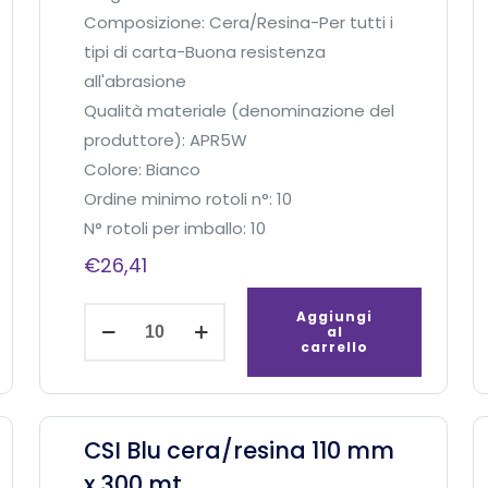
m
Composizione: Cera/Resina-Per tutti i
x
tipi di carta-Buona resistenza
5
all'abrasione
0
Qualità materiale (denominazione del
m
produttore): APR5W
(
Colore: Bianco
a
Ordine minimo rotoli n°: 10
n
N° rotoli per imballo: 10
i
€
26,41
m
a
C
Aggiungi
al
c
S
carrello
o
I
n
B
2
i
CSI Blu cera/resina 110 mm
t
a
x 300 mt