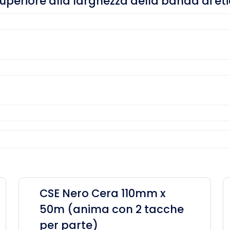
eriore alla larghezza della banda di et
CSE Nero Cera 110mm x
50m (anima con 2 tacche
per parte)