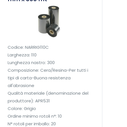
O
n
S
c
q
o
u
R
a
e
n
s
t
i
Codice: NARRIG110C
i
n
Larghezza: 110
t
a
Lunghezza nastro: 300
à
C
Composizione: Cera/Resina-Per tutti i
S
tipi di carta-Buona resistenza
A
all'abrasione
/
Qualità materiale (denominazione del
U
produttore): APR531
L
Colore: Grigio
6
Ordine minimo rotoli n°: 10
0
N° rotoli per imballo: 20