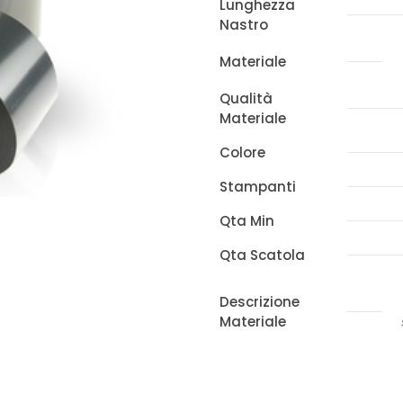
300m
Lunghezza
Nastro
quantità
Materiale
Qualità
Materiale
Colore
Stampanti
Qta Min
Qta Scatola
Descrizione
Materiale