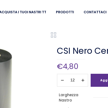
ACQUISTA I TUOI NASTRI TT
PRODOTTI
CONTATTACI
CSI Nero C
€
4,80
CSI
Aggi
Nero
Cera
Larghezza
110mm
Nastro
x