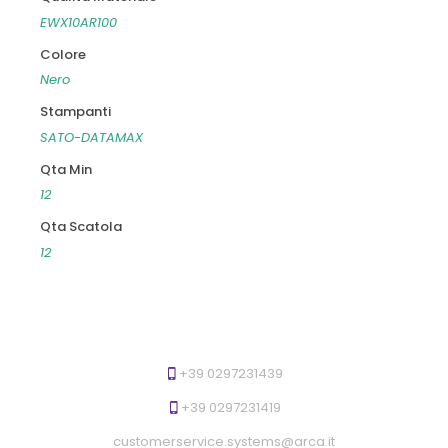
EWX10AR100
Colore
Nero
Stampanti
SATO-DATAMAX
Qta Min
12
Qta Scatola
12
+39 0297231439
+39 0297231419
customerservice.systems@arca.it