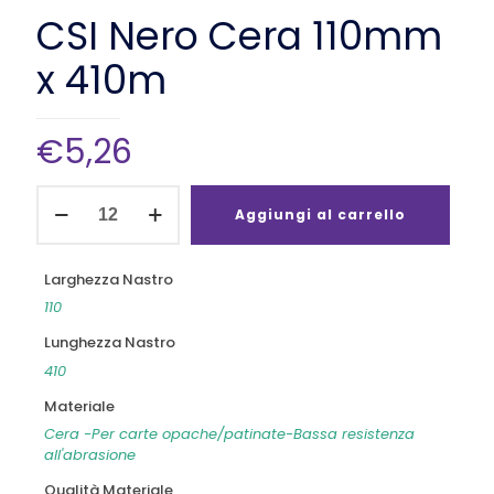
CSI Nero Cera 110mm
x 410m
€
5,26
CSI
Nero
Aggiungi al carrello
Cera
110mm
x
Larghezza Nastro
410m
110
quantità
Lunghezza Nastro
410
Materiale
Cera -Per carte opache/patinate-Bassa resistenza
all'abrasione
Qualità Materiale