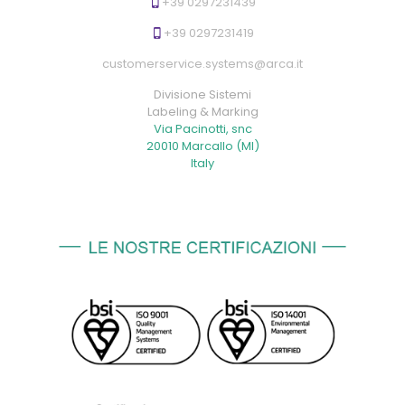
+39 0297231439
+39 0297231419
customerservice.systems@arca.it
Divisione Sistemi
Labeling & Marking
Via Pacinotti, snc
20010 Marcallo (MI)
Italy