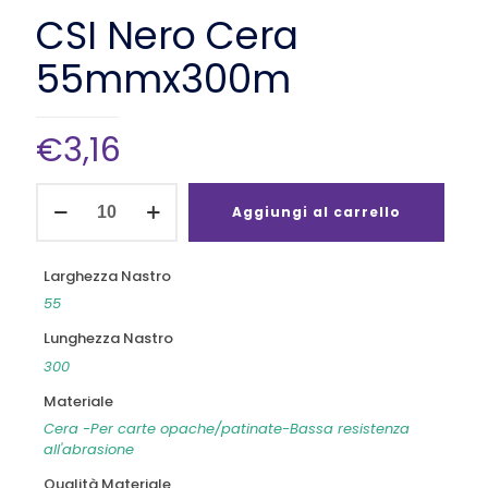
CSI Nero Cera
55mmx300m
€
3,16
CSI
Nero
Aggiungi al carrello
Cera
55mmx300m
quantità
Larghezza Nastro
55
Lunghezza Nastro
300
Materiale
Cera -Per carte opache/patinate-Bassa resistenza
all'abrasione
Qualità Materiale