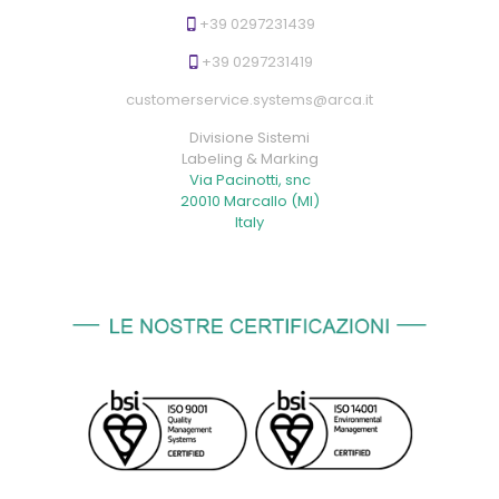
+39 0297231439
+39 0297231419
customerservice.systems@arca.it
Divisione Sistemi
Labeling & Marking
Via Pacinotti, snc
20010 Marcallo (MI)
Italy