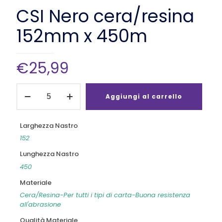
CSI Nero cera/resina
152mm x 450m
€
25,99
CSI
Nero
Aggiungi al carrello
cera/resina
152mm
x
Larghezza Nastro
450m
152
quantità
Lunghezza Nastro
450
Materiale
Cera/Resina-Per tutti i tipi di carta-Buona resistenza
all'abrasione
Qualità Materiale