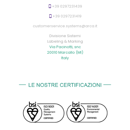
+39 0297231439
+39 0297231419
customerservice.systems@arca.it
Divisione Sistemi
Labeling & Marking
Via Pacinotti, snc
20010 Marcallo (MI)
Italy