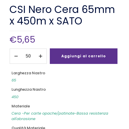
CSI Nero Cera 65mm
x 450m x SATO
€
5,65
CSI
Nero
Aggiungi al carrello
Cera
65mm
x
Larghezza Nastro
450m
65
x
SATO
Lunghezza Nastro
quantità
450
Materiale
Cera -Per carte opache/patinate-Bassa resistenza
all'abrasione
Qualità Materiale