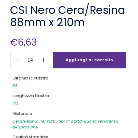
CSI Nero Cera/Resina
88mm x 210m
€
6,63
CSI
Nero
Aggiungi al carrello
Cera/Resina
88mm
x
Larghezza Nastro
210m
88
quantità
Lunghezza Nastro
210
Materiale
Cera/Resina-Per tutti i tipi di carta-Buona resistenza
all'abrasione
Qualità Materiale