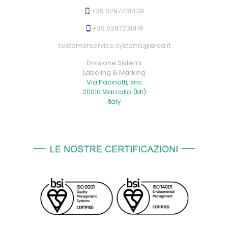
+39 0297231439
+39 0297231419
customerservice.systems@arca.it
Divisione Sistemi
Labeling & Marking
Via Pacinotti, snc
20010 Marcallo (MI)
Italy