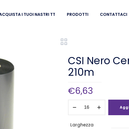
ACQUISTA I TUOI NASTRI TT
PRODOTTI
CONTATTACI
CSI Nero C
210m
€
6,63
CSI
Aggi
Nero
Cera/Resina
Larghezza
88mm