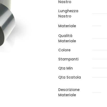
Nastro
x
210m
Lunghezza
Nastro
quantità
Materiale
Qualità
Materiale
Colore
Stampanti
Qta Min
Qta Scatola
Descrizione
Materiale