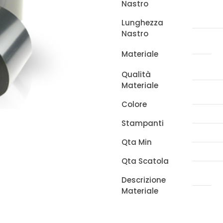
Nastro
mm
x
Lunghezza
Nastro
450
mt
Materiale
quantità
Qualità
Materiale
Colore
Stampanti
Qta Min
Qta Scatola
Descrizione
Materiale