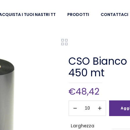
ACQUISTA I TUOI NASTRI TT
PRODOTTI
CONTATTACI
CSO Bianco 
450 mt
€
48,42
CSO
Aggi
Bianco
cera/resina
Larghezza
110