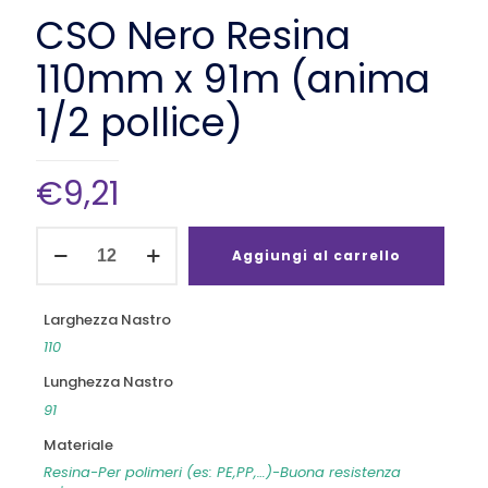
CSO Nero Resina
110mm x 91m (anima
1/2 pollice)
€
9,21
CSO
Nero
Aggiungi al carrello
Resina
110mm
x
Larghezza Nastro
91m
110
(anima
1/2
Lunghezza Nastro
pollice)
91
quantità
Materiale
Resina-Per polimeri (es: PE,PP,…)-Buona resistenza