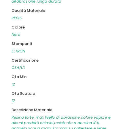
all'abrasione lunga durata
Qualità Materiale
RI335
Colore
Nero
Stampanti
ELTRON
Certificazione
CSA/UL
Qta Min
12
Qta Scatola
12
Descrizione Materiale
Resina forte, max livello di abrasione calore vapore e
alcuni prodotti chimici,resistente a benzina IPA,
antigelo,acqua ragia stampa su poliestere e vinile,