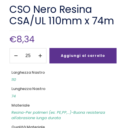
CSO Nero Resina
CSA/UL 110mm x 74m
€
8,34
CSO
Nero
Aggiungi al carrello
Resina
CSA/UL
110mm
Larghezza Nastro
x
110
74m
quantità
Lunghezza Nastro
74
Materiale
Resina-Per polimeri (es: PE,PP,…)-Buona resistenza
all'abrasione lunga durata
Qualità Materiale