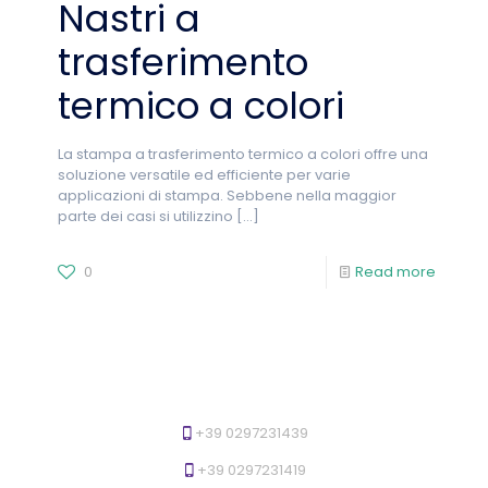
Nastri a
trasferimento
termico a colori
La stampa a trasferimento termico a colori offre una
soluzione versatile ed efficiente per varie
applicazioni di stampa. Sebbene nella maggior
parte dei casi si utilizzino
[…]
0
Read more
+39 0297231439
+39 0297231419