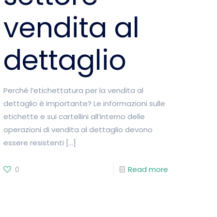
vendita al
dettaglio
Perché l’etichettatura per la vendita al
dettaglio è importante? Le informazioni sulle
etichette e sui cartellini all’interno delle
operazioni di vendita al dettaglio devono
essere resistenti
[…]
0
Read more