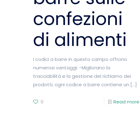
confezioni
di alimenti
I codici a barre in questo campo offrono
numerosi vantaggi: -Migliorano la
tracciabilità e la gestione del richiamo dei
prodotti, ogni codice a barre contiene un
[…]
0
Read more