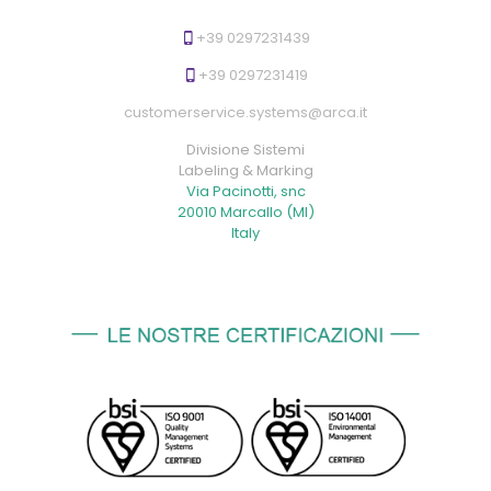
+39 0297231439
+39 0297231419
customerservice.systems@arca.it
Divisione Sistemi
Labeling & Marking
Via Pacinotti, snc
20010 Marcallo (MI)
Italy