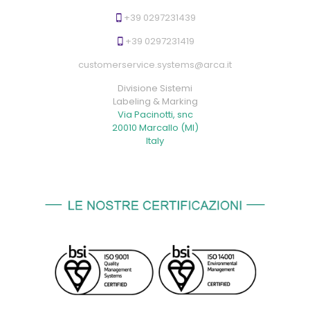
+39 0297231439
+39 0297231419
customerservice.systems@arca.it
Divisione Sistemi
Labeling & Marking
Via Pacinotti, snc
20010 Marcallo (MI)
Italy