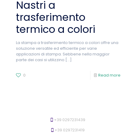
Nastri a
trasferimento
termico a colori
La stampa a trasferimento termico a colori offre una
soluzione versatile ed efficiente per varie
applicazioni di stampa. Sebbene nella maggior
parte dei casi si utilizzino
[…]
0
Read more
+39 0297231439
+39 0297231419